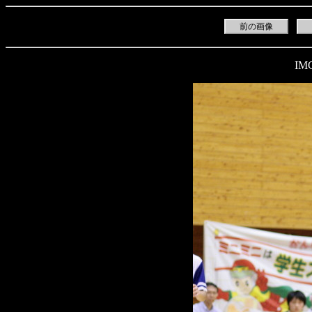
前の画像
IM