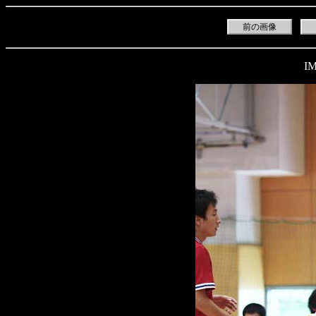
前の画像
IM