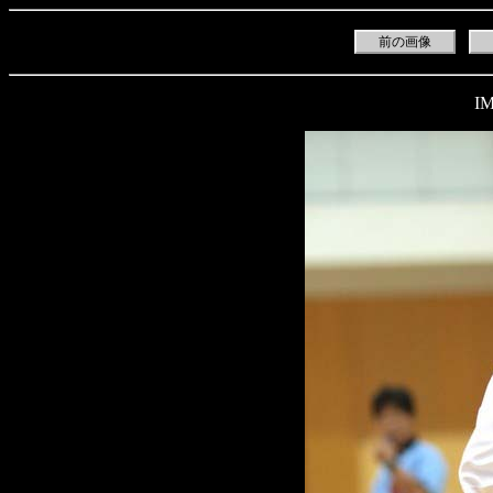
前の画像
IM