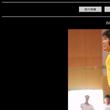
前の画像
IM