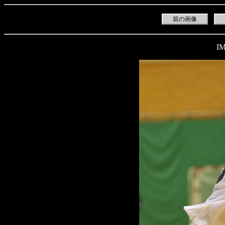
前の画像
IM