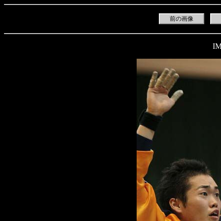
前の画像
IM