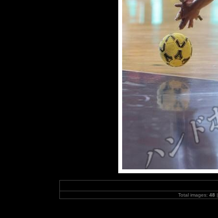
Total images:
48
|