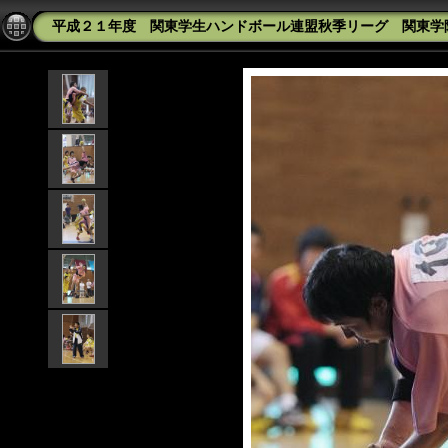
平成２１年度 関東学生ハンドボール連盟秋季リーグ 関東学院大学