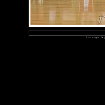
Total images:
56
|