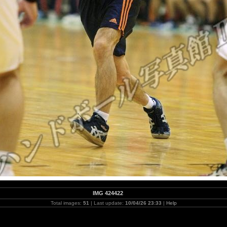
IMG 424422
Total images:
51
| Last update:
10/04/26 23:33
|
Help