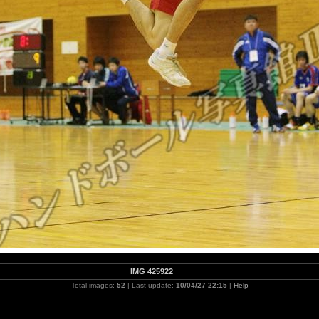
IMG 425922
Total images:
52
| Last update:
10/04/27 22:15
|
Help