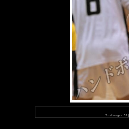
Total images:
52
|