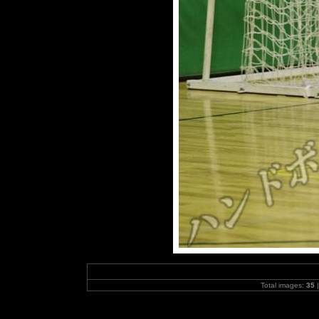
Total images:
35
|