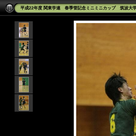
平成22年度 関東学連 春季管記念ミニミニカップ 筑波大学Av