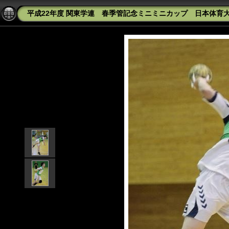
平成22年度 関東学連 春季管記念ミニミニカップ 日本体育大学B