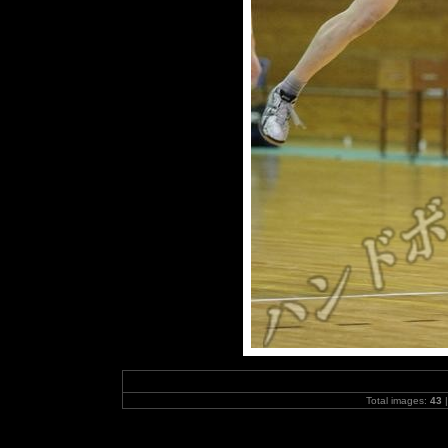
Total images:
43
|