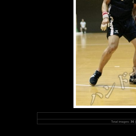
Total images:
36
|