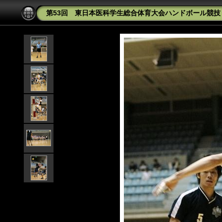
第53回 東日本医科学生総合体育大会ハンドボール競技 筑波