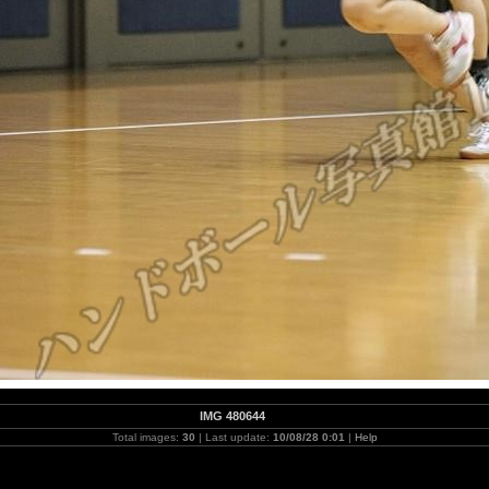
IMG 480644
Total images:
30
| Last update:
10/08/28 0:01
|
Help