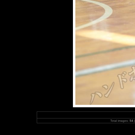
Total images:
54
|