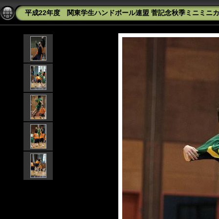
平成22年度 関東学生ハンドボール連盟 菅記念秋季ミニミニカップ