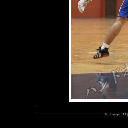
Total images:
39
|