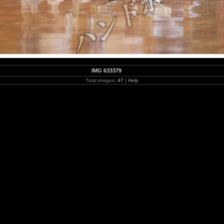
IMG 633379
Total images:
47
|
Help