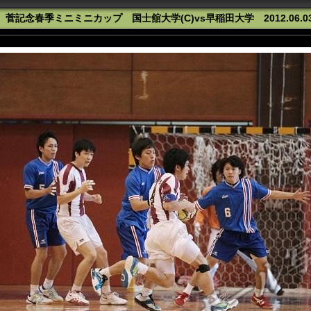
記念春季ミニミニカップ 国士舘大学(C)vs早稲田大学 2012.06.