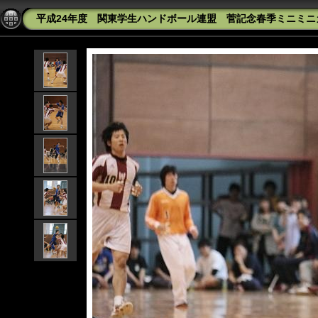
平成24年度 関東学生ハンドボール連盟 菅記念春季ミニミニカップ