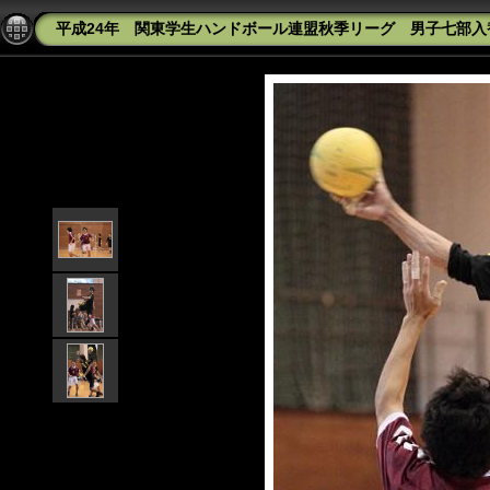
平成24年 関東学生ハンドボール連盟秋季リーグ 男子七部入替戦