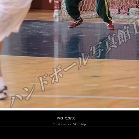
IMG 713780
Total images:
52
|
Help