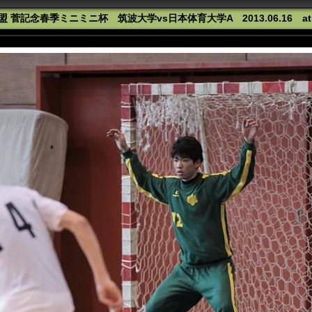
 菅記念春季ミニミニ杯 筑波大学vs日本体育大学A 2013.06.16 