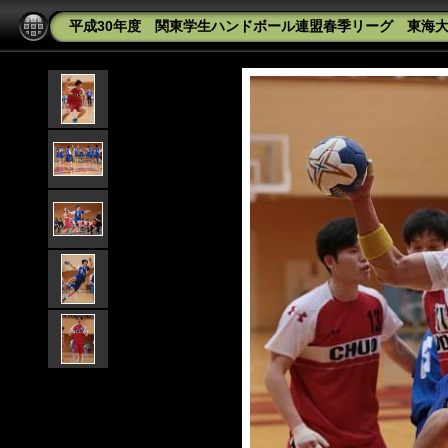
平成30年度 関東学生ハンドボール連盟春季リーグ 東海大学v