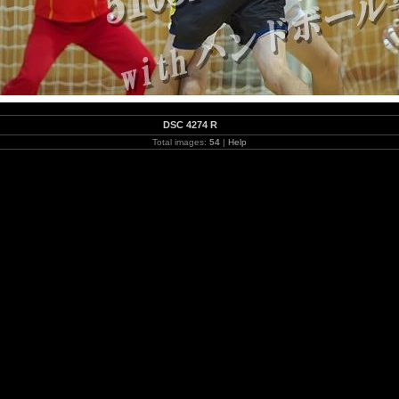
DSC 4274 R
Total images:
54
|
Help