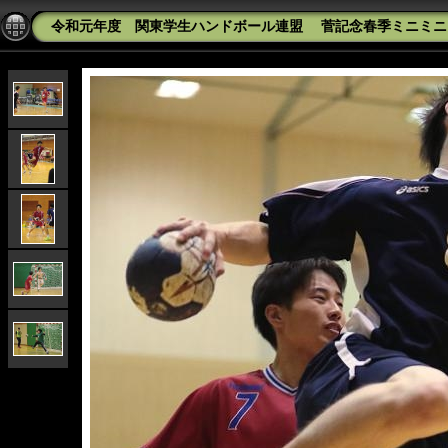
令和元年度 関東学生ハンドボール連盟 菅記念春季ミニミニカッ