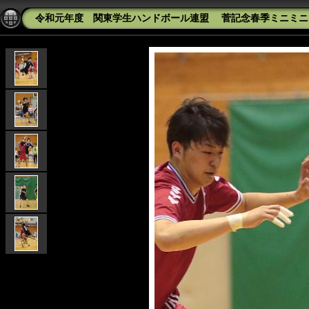
令和元年度 関東学生ハンドボール連盟 菅記念春季ミニミニカッ