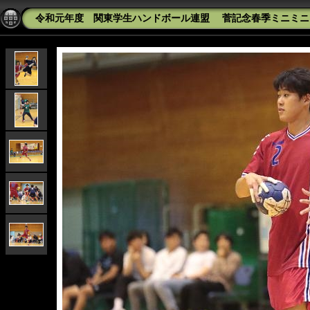
令和元年度 関東学生ハンドボール連盟 菅記念春季ミニミニカッ