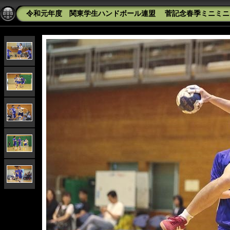
令和元年度 関東学生ハンドボール連盟 菅記念春季ミニミニカッ