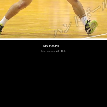
IMG 1332405
Total images:
40
|
Help