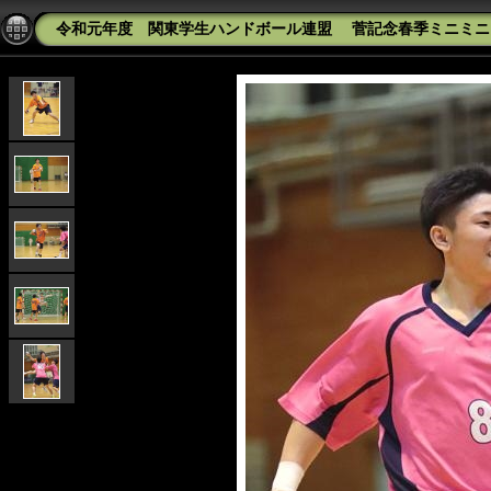
令和元年度 関東学生ハンドボール連盟 菅記念春季ミニミニカッ