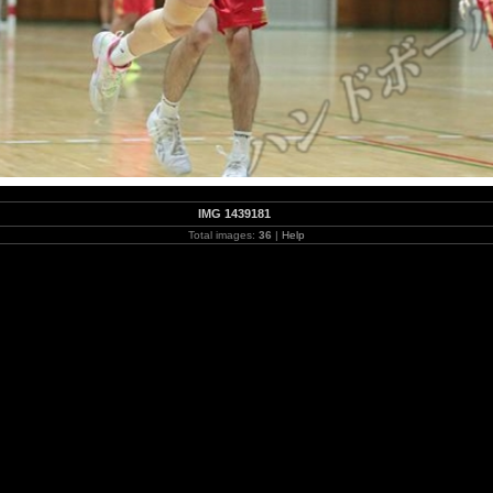
IMG 1439181
Total images:
36
|
Help