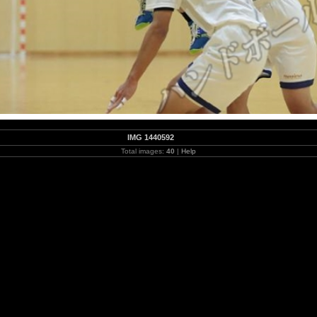
IMG 1440592
Total images:
40
|
Help