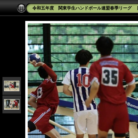
令和五年度 関東学生ハンドボール連盟春季リーグ 国士舘