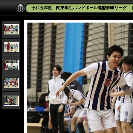
令和五年度 関東学生ハンドボール連盟春季リーグ 国士舘