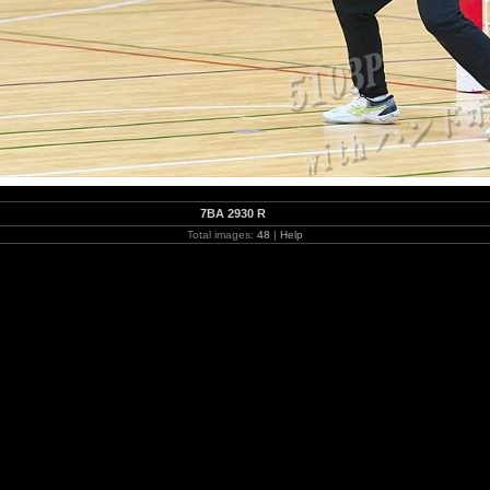
7BA 2930 R
Total images:
48
|
Help