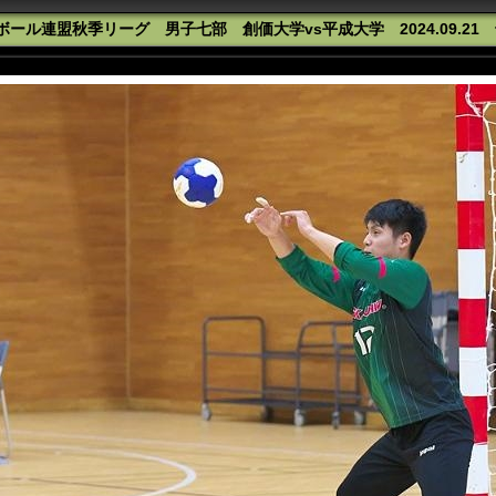
ール連盟秋季リーグ 男子七部 創価大学vs平成大学 2024.09.21