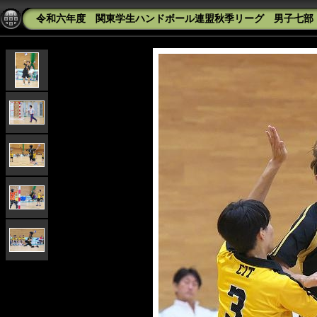
令和六年度 関東学生ハンドボール連盟秋季リーグ 男子七部 千葉