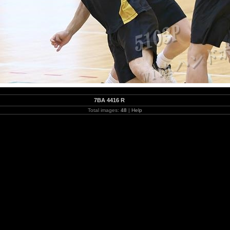
7BA 4416 R
Total images:
48
|
Help