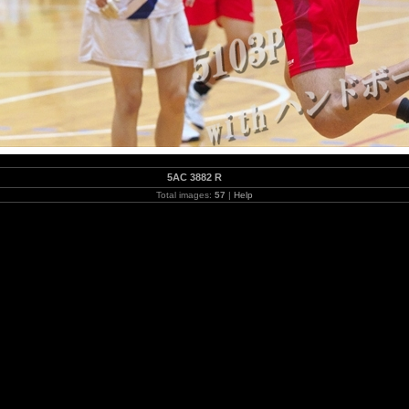
5AC 3882 R
Total images:
57
|
Help