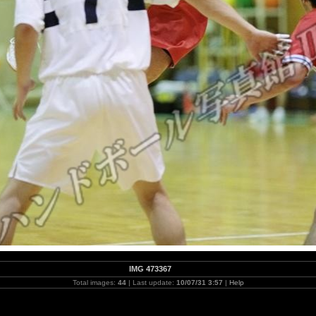
IMG 473367
Total images:
44
| Last update:
10/07/31 3:57
|
Help