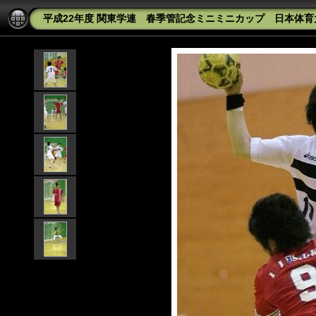
平成22年度 関東学連 春季管記念ミニミニカップ 日本体育大学A