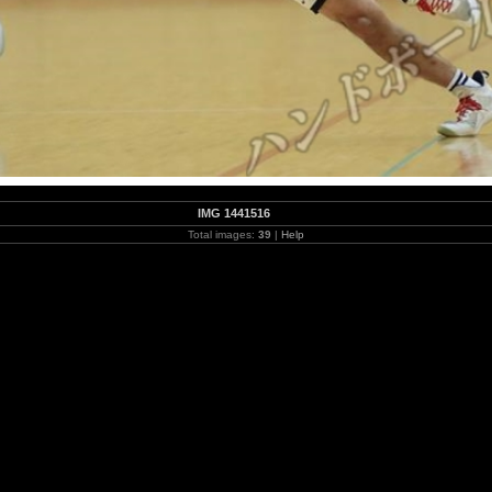
IMG 1441516
Total images:
39
|
Help