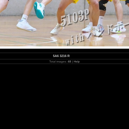
5A6 3216 R
Total images:
48
|
Help