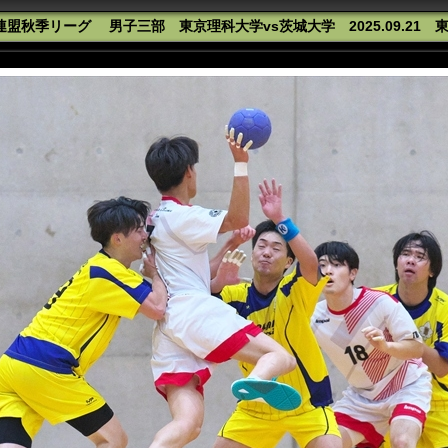
盟秋季リーグ 男子三部 東京理科大学vs茨城大学 2025.09.21